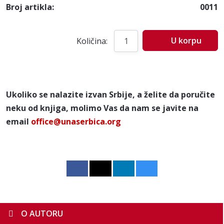
Broj artikla:
0011
U korpu
Količina:
Ukoliko se nalazite izvan Srbije, a želite da poručite
neku od knjiga, molimo Vas da nam se javite na
email
office@unaserbica.org
O AUTORU