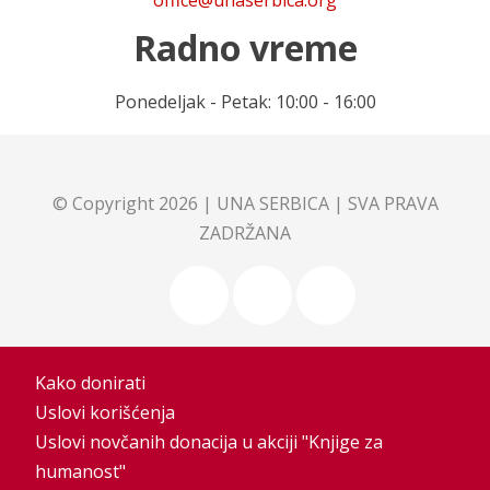
office@unaserbica.org
Radno vreme
Ponedeljak - Petak: 10:00 - 16:00
© Copyright 2026 |
UNA SERBICA
| SVA PRAVA
ZADRŽANA
Kako donirati
Uslovi korišćenja
Uslovi novčanih donacija u akciji "Knjige za
humanost"