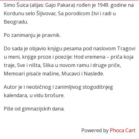
Simo Šuica (alijas: Gajo Pakara) rođen je 1949. godine na
Kordunu selo Šljivovac. Sa porodicom živi i radi u
Beogradu.
Po zanimanju je pravnik.
Do sada je objavio knjigu pesama pod naslovom Tragovi
u meni, knjige proze i poezije: Hod vremena – priča koja
traje, Sve i ništa, Slika u novom ramu i druge priče,
Memoari pisaće mašine, Mucavci i Nasleđe.
Autor je i neobičnog i zanimljivog stogodišnjeg
kalendara, u vidu brošure.
Piše od gimnazijskih dana.
Powered by
Phoca Cart