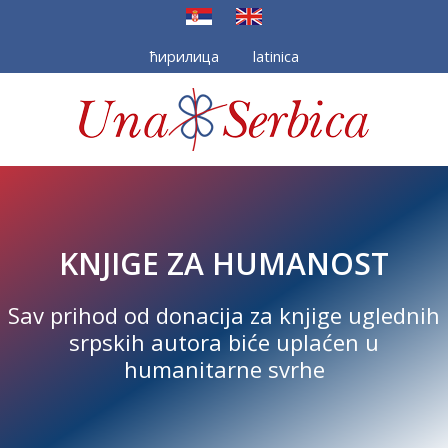
Izaberite vaš jezik
ћирилица
latinica
KNJIGE ZA HUMANOST
Sav prihod od donacija za knjige uglednih
srpskih autora biće uplaćen u
humanitarne svrhe